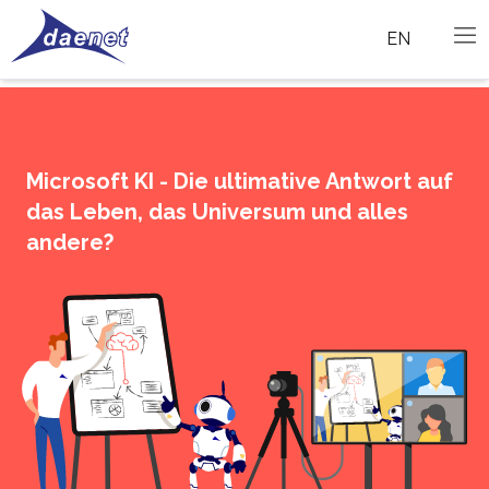
EN
Microsoft KI - Die ultimative Antwort auf
das Leben, das Universum und alles
andere?