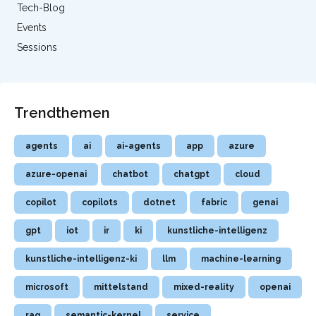
Tech-Blog
Events
Sessions
Trendthemen
agents
ai
ai-agents
app
azure
azure-openai
chatbot
chatgpt
cloud
copilot
copilots
dotnet
fabric
genai
gpt
iot
ir
ki
kunstliche-intelligenz
kunstliche-intelligenz-ki
llm
machine-learning
microsoft
mittelstand
mixed-reality
openai
rag
semantic-kernel
service